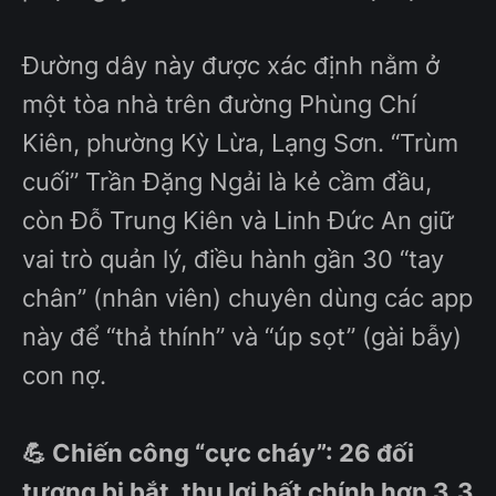
Đường dây này được xác định nằm ở
một tòa nhà trên đường Phùng Chí
Kiên, phường Kỳ Lừa, Lạng Sơn. “Trùm
cuối” Trần Đặng Ngải là kẻ cầm đầu,
còn Đỗ Trung Kiên và Linh Đức An giữ
vai trò quản lý, điều hành gần 30 “tay
chân” (nhân viên) chuyên dùng các app
này để “thả thính” và “úp sọt” (gài bẫy)
con nợ.
💪 Chiến công “cực cháy”: 26 đối
tượng bị bắt, thu lợi bất chính hơn 3,3