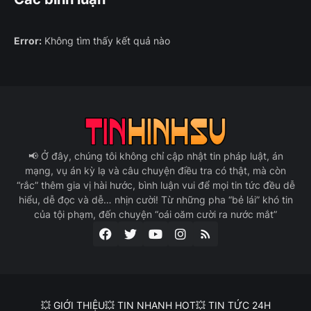
Error:
Không tìm thấy kết quả nào
📢 Ở đây, chúng tôi không chỉ cập nhật tin pháp luật, án
mạng, vụ án kỳ lạ và câu chuyện điều tra có thật, mà còn
“rắc” thêm gia vị hài hước, bình luận vui để mọi tin tức đều dễ
hiểu, dễ đọc và dễ… nhịn cười! Từ những pha “bẻ lái” khó tin
của tội phạm, đến chuyện “oái oăm cười ra nước mắt”
💥 GIỚI THIỆU
💥 TIN NHANH HOT
💥 TIN TỨC 24H