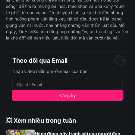
sống" để tìm ra những bài học, mẹo khôn và pha xử lý "cười
té ghế" từ các vụ án. Từ chuyện hình sự kỳ khôi đến những
tình huống phạm luật lãng xẹt, tất cả đều được kể lại bằng
giọng văn hài hước, nhẹ nhàng nhưng vẫn thấm luật đời. Mỗi
ngày, TinHinhSu.com tổng hợp những "vụ án trending" và "tin
lạ khó đỡ" để bạn hiểu luật, hiểu đời, mà vẫn cười nắc nẻ!
Theo dõi qua Email
Nhận video miễn phí về email của bạn.
💥 Xem nhiều trong tuần
Hành động gây tranh cãi của người đàn