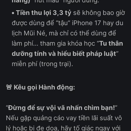
năng)
“hút máu” người dùng.
Tiền thu lợi 3,3 tỷ
sẽ không bao giờ
được dùng để “tậu” iPhone 17 hay du
lịch Mũi Né, mà chỉ có thể dùng để
làm phí... tham gia khóa học “
Tu thân
dưỡng tính và hiểu biết pháp luật
”
miễn phí (trong trại).
🚨 Kêu gọi Hành động:
“
Đừng để sự vội vã nhấn chìm bạn!
”
Nếu gặp quảng cáo vay tiền lãi suất vô
lý hoặc bị đe dọa, hãy tố giác ngay với