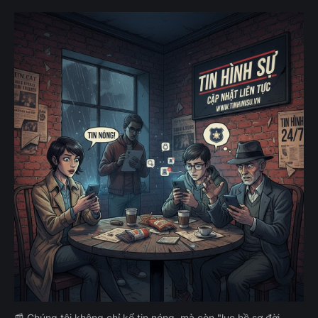
📰 Chúng tôi không chỉ kể tin nóng, mà còn "lục hồ sơ đời