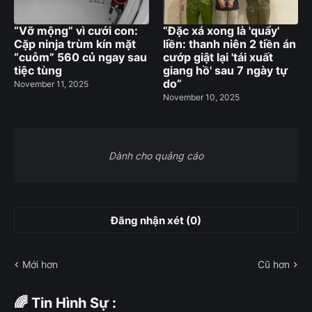
“Vỡ mộng” vì cưới con:
“Đặc xá xong là 'quẩy'
Cặp ninja trùm kín mặt
liền: thanh niên 2 tiền án
“cuỗm” 560 củ ngay sau
cướp giật lại 'tái xuất
tiệc tùng
giang hồ' sau 7 ngày tự
do”
November 11, 2025
November 10, 2025
Dành cho quảng cáo
Đăng nhận xét (0)
Mới hơn
Cũ hơn
🌈 Tin Hình Sự :