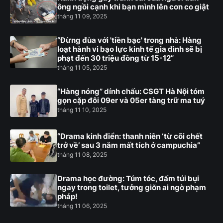
ông ngồi cạnh khi bạn mình lên cơn co giật
tháng 11 09, 2025
“Đừng đùa với 'tiền bạc' trong nhà: Hàng
loạt hành vi bạo lực kinh tế gia đình sẽ bị
phạt đến 30 triệu đồng từ 15-12”
tháng 11 05, 2025
“Hàng nóng” dính chấu: CSGT Hà Nội tóm
gọn cặp đôi 09er và 05er tàng trữ ma tuý
tháng 11 10, 2025
“Drama kinh điển: thanh niên ‘từ cõi chết
trở về’ sau 3 năm mất tích ở campuchia”
tháng 11 08, 2025
Drama học đường: Túm tóc, đấm túi bụi
ngay trong toilet, tưởng giỡn ai ngờ phạm
pháp!
tháng 11 06, 2025