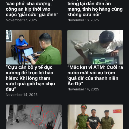
'cáo phó' cha dượng,
tiếng lại dẫn đến án
công an kịp thời vào
mạng, tình họ hàng cũng
cuộc ‘giải cứu’ gia đình”
không cứu nổi”
November 17, 2025
November 16, 2025
“Cựu cán bộ y tế đục
“Mắc kẹt vì ATM: Cười ra
xương để trục lợi bảo
nước mắt với vụ trộm
hiểm: Khi lòng tham
'quá đà' của thanh niên
vượt quá giới hạn chịu
Ấn Độ”
đau”
November 14, 2025
November 14, 2025