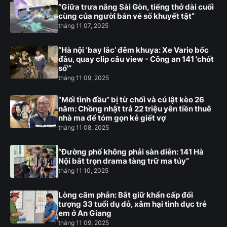
“Giữa trưa nắng Sài Gòn, tiếng thở dài cuối
cùng của người bán vé số khuyết tật”
tháng 11 07, 2025
“Hà nội ‘bay lắc’ đêm khuya: Xe Vario bốc
đầu, quay clip câu view - Công an 141 'chốt
sổ'”
tháng 11 09, 2025
“Mối tình đầu” bị từ chối và cú lật kèo 26
năm: Chồng nhật trả 22 triệu yên tiền thuê
nhà ma để tóm gọn kẻ giết vợ
tháng 11 08, 2025
“Đường phố không phải sàn diễn: 141 Hà
Nội bắt trọn drama tàng trữ ma túy”
tháng 11 10, 2025
Lòng căm phẫn: Bắt giữ khẩn cấp đối
tượng 33 tuổi dụ dỗ, xâm hại tình dục trẻ
em ở An Giang
tháng 11 09, 2025